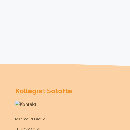
Kollegiet Søtofte
Mahmoud Daoud
Tlf: 40493883