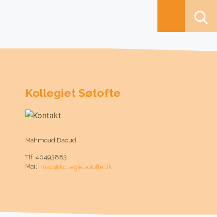
Kollegiet Søtofte
Mahmoud Daoud
Tlf: 40493883
Mail:
mad@kollegietsotofte.dk