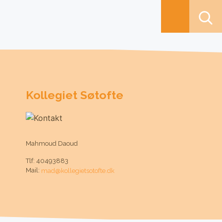
Kollegiet Søtofte
Mahmoud Daoud
Tlf: 40493883
Mail:
mad@kollegietsotofte.dk